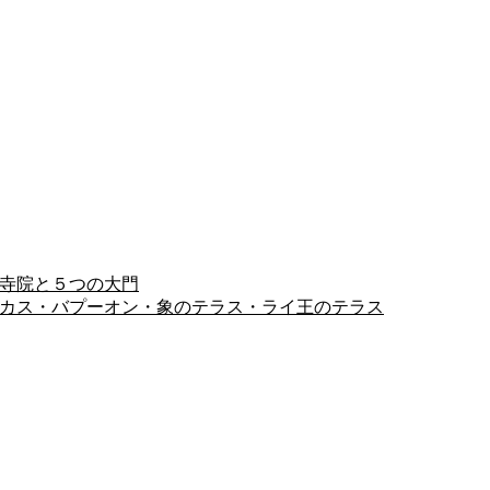
ヨン寺院と５つの大門
ピミアナカス・バプーオン・象のテラス・ライ王のテラス