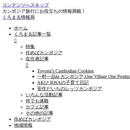
コンテンツへスキップ
カンボジア旅行にお役立ちの情報満載！
くろまる情報局
ホーム
くろまる記事一覧
特集
住めばカンボジア
在住者記事
Toyomi’s Cambodian Cooking
一村一品in カンボジア-One Village One Produc
AKIとRISAの子育て日記
安住だいちのレッツカンボジア
いろんな活動記事
何でも体験
カフェ記事
その他の記事
住めばカンボジア
地域情報