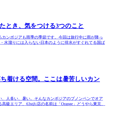
たとき、気をつける3つのこと
ろそろカンボジアも雨季の季節です。今回は旅行中に雨が降っ
1・水溜りには入らない日本のように排水がすぐれてる国ば
落ち着ける空間。ここは暑苦しいカン
るさい、人多い、暑い。そんなカンボジアのプノンペンでオア
エリア、63stお店の名前は「Orange」どうやら東京、