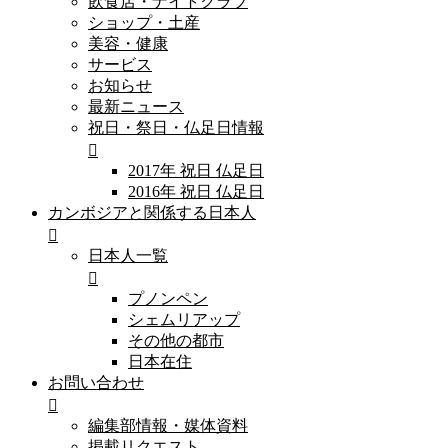
飲食店・ナイトクラブ
ショップ・土産
美容・健康
サービス
お知らせ
最新ニュース
祝日・祭日・仏足日情報
2017年 祝日 仏足日
2016年 祝日 仏足日
カンボジアと関係する日本人
日本人一覧
プノンペン
シェムリアップ
その他の都市
日本在住
お問い合わせ
編集部情報・媒体資料
掲載リクエスト