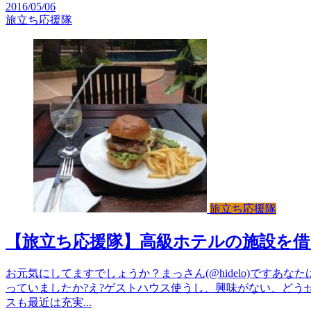
2016/05/06
旅立ち応援隊
旅立ち応援隊
【旅立ち応援隊】高級ホテルの施設を借
お元気にしてますでしょうか？まっさん(@hidelo)ですあ
っていましたか?え?ゲストハウス使うし、興味がない、どう
スも最近は充実...